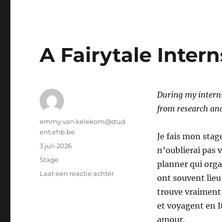
A Fairytale Intern
During my interns
from research an
Auteur
emmy.van.kelekom@stud
ent.ehb.be
Je fais mon stage
Geplaatst
3 juli 2026
n’oublierai pas v
op
Categorieën
Stage
planner qui orga
op
Laat een reactie achter
ont souvent lieu
A
trouve vraiment 
Fairytale
Internship
et voyagent en It
in
amour.