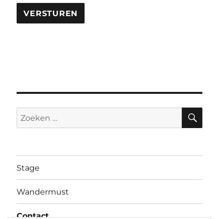
VERSTUREN
ZO
Zoeken
naar:
Stage
Wandermust
Contact