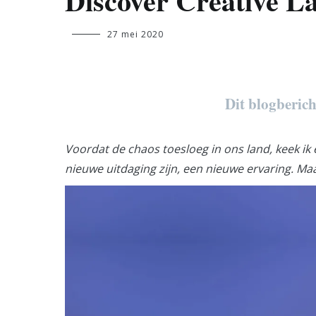
Discover Creative L
hadjiratou.bah@student.ehb.be
27 mei 2020
Dit blogberic
Voordat de chaos toesloeg in ons land, keek ik 
nieuwe uitdaging zijn, een nieuwe ervaring. Maa