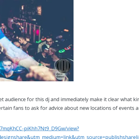
et audience for this dj and immediately make it clear what ki
tain fans to ask for advice about new locations of events and
/7mqKhCC-piKhh7Nt9_D9Gw/view?
signshare&utm_medium=link&utm_source=publishshareli