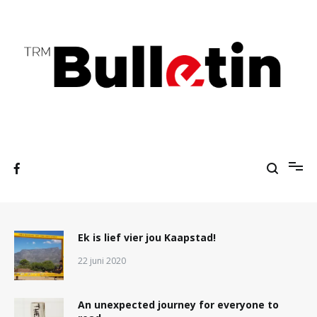
Ga
naar
de
inhoud
A students' press agency
TRM Bulletin
Ek is lief vier jou Kaapstad!
22 juni 2020
An unexpected journey for everyone to