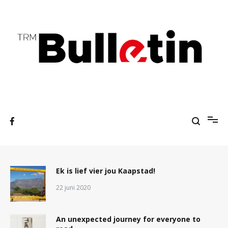
Ga
naar
de
inhoud
A students' press agency
TRM Bulletin
Ek is lief vier jou Kaapstad!
22 juni 2020
An unexpected journey for everyone to