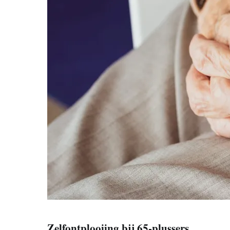
Zelfontplooiing bij 65-plussers