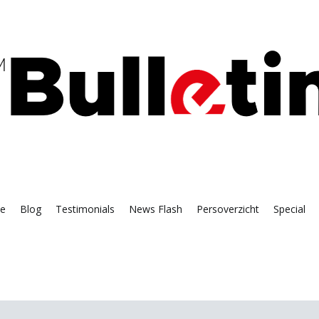
s' press agency
lletin
e
Blog
Testimonials
News Flash
Persoverzicht
Special