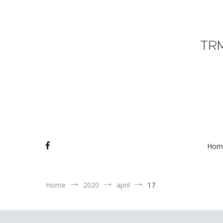
Ga
naar
de
inhoud
A student
TRM Bu
Hom
Home
2020
april
17