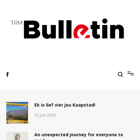
Ga
naar
de
inhoud
A students' press agency
TRM Bulletin
Ek is lief vier jou Kaapstad!
22 juni 2020
An unexpected journey for everyone to