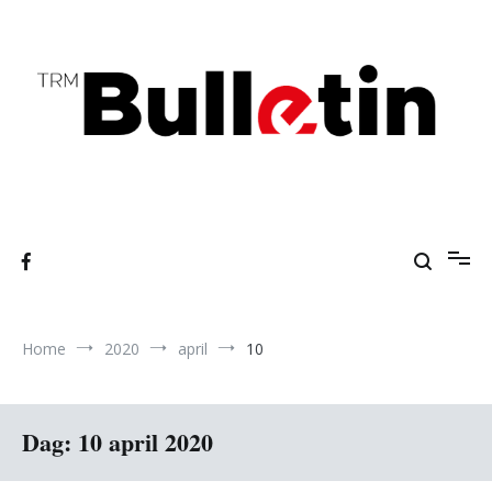
Ga
naar
de
inhoud
A students' press agency
TRM Bulletin
Home
2020
april
10
Dag:
10 april 2020